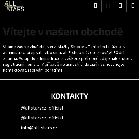
K
Přejít
Hledat
Nákup
M
Přihlášení
na
o
obsah
V
Zpět
Zpět
košík
š
í
í
C
Vítejte v našem obchodě
k
o
t
p
Vítáme Vás ve zkušební verzi služby Shoptet. Tento text můžete v
e
o
administraci přepsat nebo smazat. E-shop můžete zkoušet 30 dní
zdarma. Vstup do administrace a veškeré potřebné údaje naleznete v
t
j
registračním emailu. V případě nejasností či dotazů nás neváhejte
ř
kontaktovat, rádi vám poradíme.
t
e
Z
b
e
á
u
KONTAKTY
v
p
j
a
n
e
@allstarscz_official
t
t
@allstarscz_official
a
í
e
info@all-stars.cz
š
n