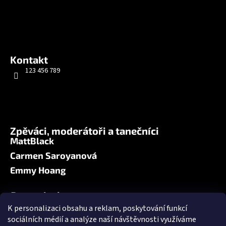
a
e
j
m
í
t
o
?
Kontakt
b
123 456 789
c
h
HLEDAT
o
Zpěváci, moderátoři a tanečníci
d
MattBlack
ě
Carmen Saroyanová
Emmy Hoang
Fotogalerie
All Stars 2025: Kladno
K personalizaci obsahu a reklam, poskytování funkcí
sociálních médií a analýze naší návštěvnosti využíváme
All Stars 2024: Kladno