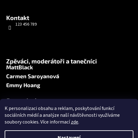
a
j
í
Kontakt
t
123 456 789
?
HLEDAT
Zpěváci, moderátoři a tanečníci
MattBlack
Carmen Saroyanová
Emmy Hoang
Fotogalerie
All Stars 2025: Kladno
K personalizaci obsahu a reklam, poskytování funkcí
sociálních médií a analýze naší návštěvnosti využíváme
All Stars 2024: Kladno
soubory cookies. Více informací
zde
.
All Stars 2023: Jesenice u Prahy
Nastavení